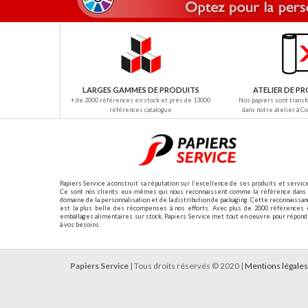
LARGES GAMMES DE PRODUITS
ATELIER DE 
+ de 2000 références en stock et près de 13000
Nos papiers sont trans
références catalogue
dans notre atelier à C
Papiers Service a construit sa réputation sur l’excellence de ses produits et servic
Ce sont nos clients eux-mêmes qui nous reconnaissent comme la référence dans 
domaine de la personnalisation et de la distribution de packaging. Cette reconnaissa
est la plus belle des récompenses à nos efforts. Avec plus de 2000 références 
emballages alimentaires sur stock, Papiers Service met tout en oeuvre pour répon
à vos besoins.
Papiers Service
| Tous droits réservés © 2020 |
Mentions légales