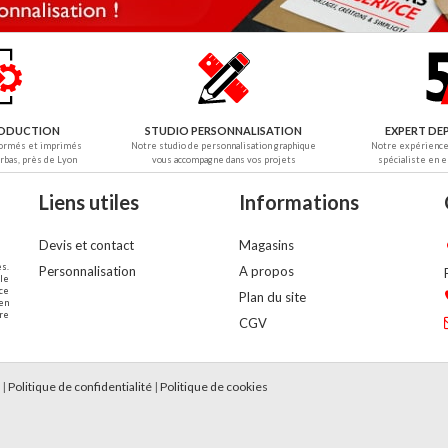
PRODUCTION
STUDIO PERSONNALISATION
EXPERT DEP
formés et imprimés
Notre studio de personnalisation graphique
Notre expérience 
orbas, près de Lyon
vous accompagne dans vos projets
spécialiste en 
Liens utiles
Informations
Devis et contact
Magasins
es.
Personnalisation
A propos
le
nce
Plan du site
en
dre
CGV
|
Politique de confidentialité
|
Politique de cookies